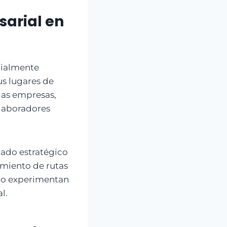
sarial en
cialmente
us lugares de
 las empresas,
olaboradores
liado estratégico
imiento de rutas
cio experimentan
l.