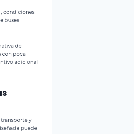
d, condiciones
de buses
nativa de
s con poca
entivo adicional
as
 transporte y
 diseñada puede