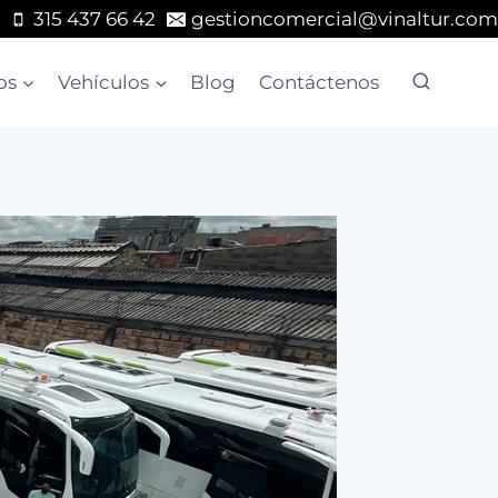
315 437 66 42
gestioncomercial@vinaltur.com
os
Vehículos
Blog
Contáctenos