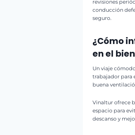
revisiones perió
conducción defen
seguro.
¿Cómo inf
en el bie
Un viaje cómodo 
trabajador para
buena ventilació
Vinaltur ofrece 
espacio para ev
descanso y mejor