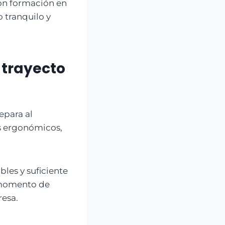
con formación en
o tranquilo y
 trayecto
epara al
s ergonómicos,
bles y suficiente
n momento de
resa.