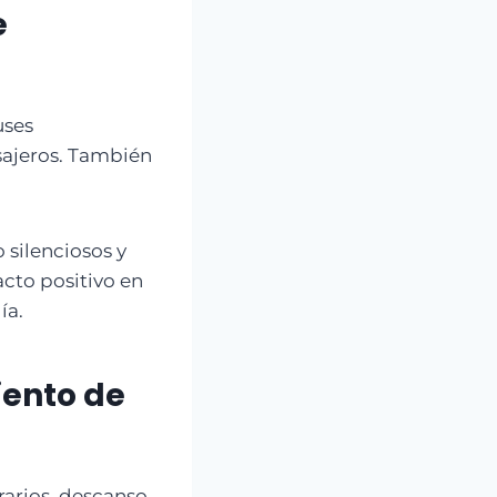
e
uses
asajeros. También
 silenciosos y
cto positivo en
ía.
iento de
rarios, descanso