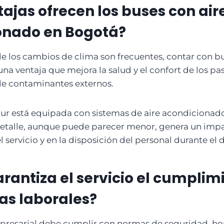
ajas ofrecen los buses con air
onado en Bogotá?
e los cambios de clima son frecuentes, contar con b
una ventaja que mejora la salud y el confort de los p
 de contaminantes externos.
ltur está equipada con sistemas de aire acondicionado
 detalle, aunque puede parecer menor, genera un impa
 servicio y en la disposición del personal durante el d
antiza el servicio el cumplim
as laborales?
presarial debe cumplir con normas de seguridad, ho