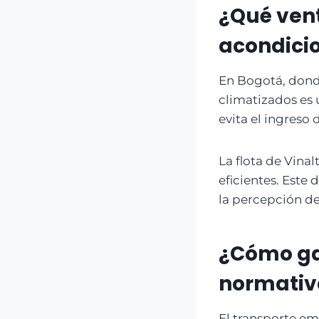
¿Qué vent
acondici
En Bogotá, dond
climatizados es 
evita el ingreso
La flota de Vina
eficientes. Este
la percepción del
¿Cómo gar
normativ
El transporte em