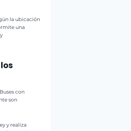
egún la ubicación
permite una
 y
los
 Buses con
nte son
y y realiza