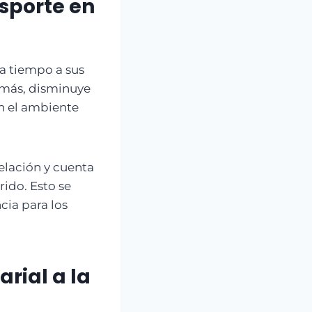
nsporte en
a tiempo a sus
demás, disminuye
en el ambiente
telación y cuenta
ido. Esto se
cia para los
rial a la