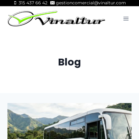
315 437 66 42
gestioncomercial@vinaltur.com
Blog