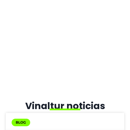
Clientes Satisfechos
+
0
Años de experiencia
0
Vehículos al servicio de
nuestros clientes
Vinaltur noticias
BLOG